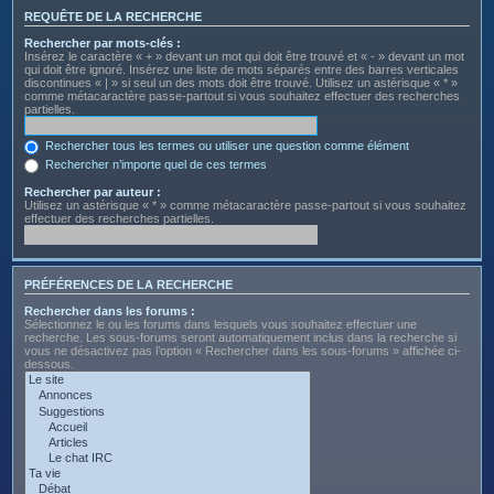
REQUÊTE DE LA RECHERCHE
Rechercher par mots-clés :
Insérez le caractère « + » devant un mot qui doit être trouvé et « - » devant un mot
qui doit être ignoré. Insérez une liste de mots séparés entre des barres verticales
discontinues « | » si seul un des mots doit être trouvé. Utilisez un astérisque « * »
comme métacaractère passe-partout si vous souhaitez effectuer des recherches
partielles.
Rechercher tous les termes ou utiliser une question comme élément
Rechercher n’importe quel de ces termes
Rechercher par auteur :
Utilisez un astérisque « * » comme métacaractère passe-partout si vous souhaitez
effectuer des recherches partielles.
PRÉFÉRENCES DE LA RECHERCHE
Rechercher dans les forums :
Sélectionnez le ou les forums dans lesquels vous souhaitez effectuer une
recherche. Les sous-forums seront automatiquement inclus dans la recherche si
vous ne désactivez pas l’option « Rechercher dans les sous-forums » affichée ci-
dessous.