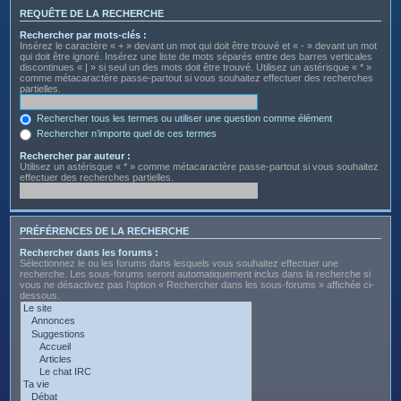
REQUÊTE DE LA RECHERCHE
Rechercher par mots-clés :
Insérez le caractère « + » devant un mot qui doit être trouvé et « - » devant un mot
qui doit être ignoré. Insérez une liste de mots séparés entre des barres verticales
discontinues « | » si seul un des mots doit être trouvé. Utilisez un astérisque « * »
comme métacaractère passe-partout si vous souhaitez effectuer des recherches
partielles.
Rechercher tous les termes ou utiliser une question comme élément
Rechercher n’importe quel de ces termes
Rechercher par auteur :
Utilisez un astérisque « * » comme métacaractère passe-partout si vous souhaitez
effectuer des recherches partielles.
PRÉFÉRENCES DE LA RECHERCHE
Rechercher dans les forums :
Sélectionnez le ou les forums dans lesquels vous souhaitez effectuer une
recherche. Les sous-forums seront automatiquement inclus dans la recherche si
vous ne désactivez pas l’option « Rechercher dans les sous-forums » affichée ci-
dessous.