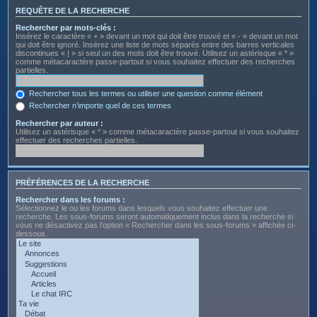
REQUÊTE DE LA RECHERCHE
Rechercher par mots-clés :
Insérez le caractère « + » devant un mot qui doit être trouvé et « - » devant un mot
qui doit être ignoré. Insérez une liste de mots séparés entre des barres verticales
discontinues « | » si seul un des mots doit être trouvé. Utilisez un astérisque « * »
comme métacaractère passe-partout si vous souhaitez effectuer des recherches
partielles.
Rechercher tous les termes ou utiliser une question comme élément
Rechercher n’importe quel de ces termes
Rechercher par auteur :
Utilisez un astérisque « * » comme métacaractère passe-partout si vous souhaitez
effectuer des recherches partielles.
PRÉFÉRENCES DE LA RECHERCHE
Rechercher dans les forums :
Sélectionnez le ou les forums dans lesquels vous souhaitez effectuer une
recherche. Les sous-forums seront automatiquement inclus dans la recherche si
vous ne désactivez pas l’option « Rechercher dans les sous-forums » affichée ci-
dessous.