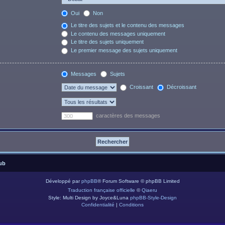
Oui
Non
Le titre des sujets et le contenu des messages
Le contenu des messages uniquement
Le titre des sujets uniquement
Le premier message des sujets uniquement
Messages
Sujets
Croissant
Décroissant
caractères des messages
ub
Développé par
phpBB
® Forum Software © phpBB Limited
Traduction française officielle
©
Qiaeru
Style: Multi Design by Joyce&Luna
phpBB-Style-Design
Confidentialité
|
Conditions