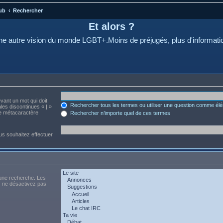
ub
Rechercher
Et alors ?
e autre vision du monde LGBT+.Moins de préjugés, plus d'informati
evant un mot qui doit
Rechercher tous les termes ou utiliser une question comme él
les discontinues « | »
me métacaractère
Rechercher n’importe quel de ces termes
us souhaitez effectuer
 une recherche. Les
s ne désactivez pas