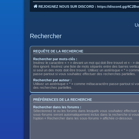
REJOIGNEZ NOUS SUR DISCORD : https://discord.gg/4C2Bv
Un
Rechercher
REQUÊTE DE LA RECHERCHE
Rechercher par mots-clés :
Insérez le caractère « + » devant un mot qui doit être trouvé et « - » d
être ignoré. Insérez une liste de mots séparés entre des barres vertica
si seul un des mots doit être trouvé. Utilisez un astérisque « * » com
passe-partout si vous souhaitez effectuer des recherches partielles.
Rechercher par auteur :
Utilisez un astérisque « * » comme métacaractère passe-partout si vo
des recherches partielles.
PRÉFÉRENCES DE LA RECHERCHE
Rechercher dans les forums :
Sélectionnez le ou les forums dans lesquels vous souhaitez effectuer
sous-forums seront automatiquement inclus dans la recherche si vou
l’option « Rechercher dans les sous-forums » affichée ci-dessous.