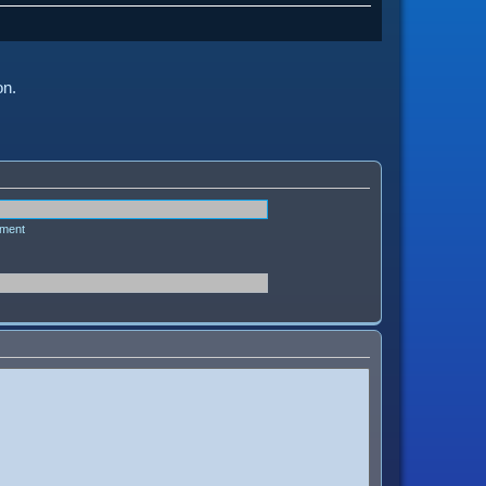
on.
ément