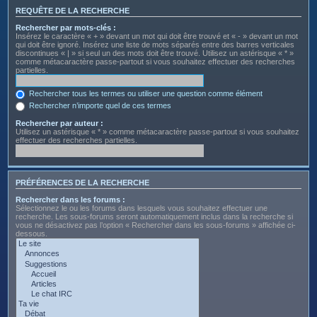
REQUÊTE DE LA RECHERCHE
Rechercher par mots-clés :
Insérez le caractère « + » devant un mot qui doit être trouvé et « - » devant un mot
qui doit être ignoré. Insérez une liste de mots séparés entre des barres verticales
discontinues « | » si seul un des mots doit être trouvé. Utilisez un astérisque « * »
comme métacaractère passe-partout si vous souhaitez effectuer des recherches
partielles.
Rechercher tous les termes ou utiliser une question comme élément
Rechercher n’importe quel de ces termes
Rechercher par auteur :
Utilisez un astérisque « * » comme métacaractère passe-partout si vous souhaitez
effectuer des recherches partielles.
PRÉFÉRENCES DE LA RECHERCHE
Rechercher dans les forums :
Sélectionnez le ou les forums dans lesquels vous souhaitez effectuer une
recherche. Les sous-forums seront automatiquement inclus dans la recherche si
vous ne désactivez pas l’option « Rechercher dans les sous-forums » affichée ci-
dessous.