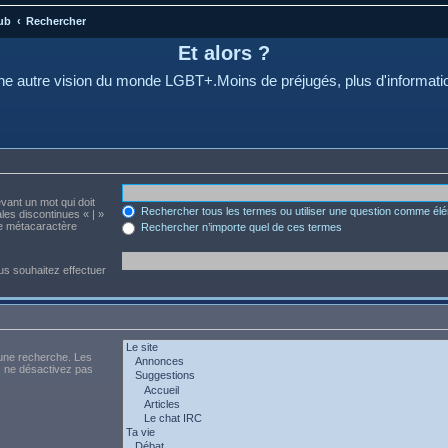
ub
Rechercher
Et alors ?
e autre vision du monde LGBT+.Moins de préjugés, plus d'informati
evant un mot qui doit
Rechercher tous les termes ou utiliser une question comme él
les discontinues « | »
me métacaractère
Rechercher n’importe quel de ces termes
us souhaitez effectuer
 une recherche. Les
s ne désactivez pas