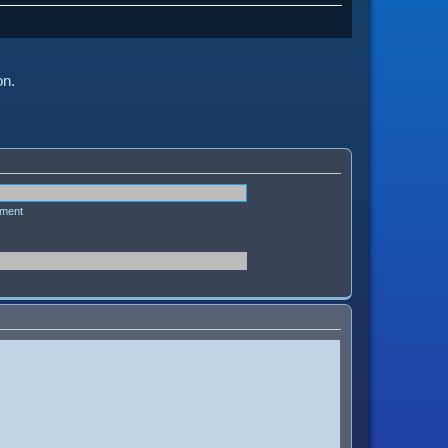
on.
ément