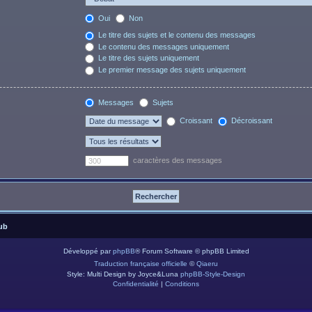
Oui
Non
Le titre des sujets et le contenu des messages
Le contenu des messages uniquement
Le titre des sujets uniquement
Le premier message des sujets uniquement
Messages
Sujets
Croissant
Décroissant
caractères des messages
ub
Développé par
phpBB
® Forum Software © phpBB Limited
Traduction française officielle
©
Qiaeru
Style: Multi Design by Joyce&Luna
phpBB-Style-Design
Confidentialité
|
Conditions