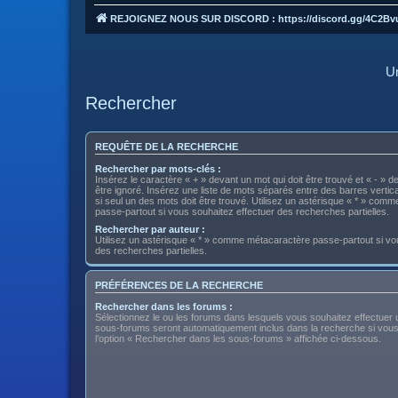
REJOIGNEZ NOUS SUR DISCORD : https://discord.gg/4C2Bv
Un
Rechercher
REQUÊTE DE LA RECHERCHE
Rechercher par mots-clés :
Insérez le caractère « + » devant un mot qui doit être trouvé et « - » d
être ignoré. Insérez une liste de mots séparés entre des barres vertica
si seul un des mots doit être trouvé. Utilisez un astérisque « * » com
passe-partout si vous souhaitez effectuer des recherches partielles.
Rechercher par auteur :
Utilisez un astérisque « * » comme métacaractère passe-partout si vo
des recherches partielles.
PRÉFÉRENCES DE LA RECHERCHE
Rechercher dans les forums :
Sélectionnez le ou les forums dans lesquels vous souhaitez effectuer
sous-forums seront automatiquement inclus dans la recherche si vou
l’option « Rechercher dans les sous-forums » affichée ci-dessous.