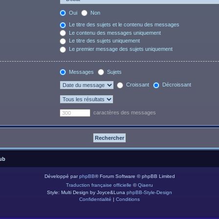
Oui
Non
Le titre des sujets et le contenu des messages
Le contenu des messages uniquement
Le titre des sujets uniquement
Le premier message des sujets uniquement
Messages
Sujets
Croissant
Décroissant
caractères des messages
ub
Développé par
phpBB
® Forum Software © phpBB Limited
Traduction française officielle
©
Qiaeru
Style: Multi Design by Joyce&Luna
phpBB-Style-Design
Confidentialité
|
Conditions