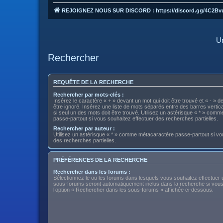
REJOIGNEZ NOUS SUR DISCORD : https://discord.gg/4C2Bv
Un
Rechercher
REQUÊTE DE LA RECHERCHE
Rechercher par mots-clés :
Insérez le caractère « + » devant un mot qui doit être trouvé et « - » d
être ignoré. Insérez une liste de mots séparés entre des barres vertica
si seul un des mots doit être trouvé. Utilisez un astérisque « * » com
passe-partout si vous souhaitez effectuer des recherches partielles.
Rechercher par auteur :
Utilisez un astérisque « * » comme métacaractère passe-partout si vo
des recherches partielles.
PRÉFÉRENCES DE LA RECHERCHE
Rechercher dans les forums :
Sélectionnez le ou les forums dans lesquels vous souhaitez effectuer
sous-forums seront automatiquement inclus dans la recherche si vou
l’option « Rechercher dans les sous-forums » affichée ci-dessous.