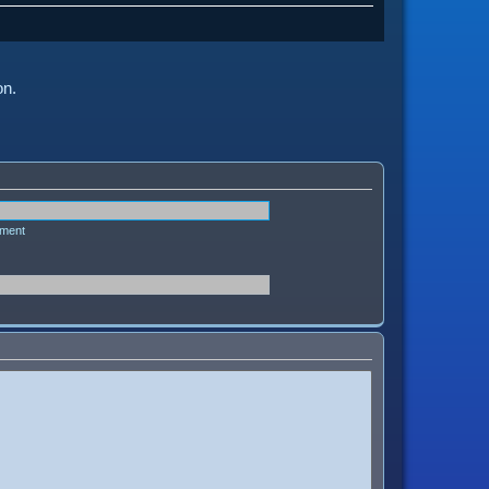
on.
ément