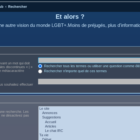
ub
Rechercher
Et alors ?
e autre vision du monde LGBT+.Moins de préjugés, plus d'informati
evant un mot qui doit
Rechercher tous les termes ou utiliser une question comme él
les discontinues « | »
me métacaractère
Rechercher n’importe quel de ces termes
us souhaitez effectuer
 une recherche. Les
s ne désactivez pas