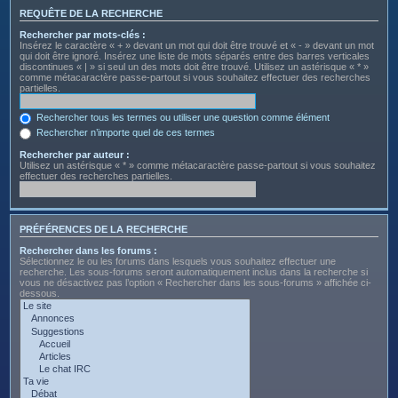
REQUÊTE DE LA RECHERCHE
Rechercher par mots-clés :
Insérez le caractère « + » devant un mot qui doit être trouvé et « - » devant un mot
qui doit être ignoré. Insérez une liste de mots séparés entre des barres verticales
discontinues « | » si seul un des mots doit être trouvé. Utilisez un astérisque « * »
comme métacaractère passe-partout si vous souhaitez effectuer des recherches
partielles.
Rechercher tous les termes ou utiliser une question comme élément
Rechercher n’importe quel de ces termes
Rechercher par auteur :
Utilisez un astérisque « * » comme métacaractère passe-partout si vous souhaitez
effectuer des recherches partielles.
PRÉFÉRENCES DE LA RECHERCHE
Rechercher dans les forums :
Sélectionnez le ou les forums dans lesquels vous souhaitez effectuer une
recherche. Les sous-forums seront automatiquement inclus dans la recherche si
vous ne désactivez pas l’option « Rechercher dans les sous-forums » affichée ci-
dessous.