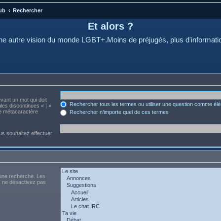
ub
Rechercher
Et alors ?
e autre vision du monde LGBT+.Moins de préjugés, plus d'informati
evant un mot qui doit
Rechercher tous les termes ou utiliser une question comme él
les discontinues « | »
me métacaractère
Rechercher n’importe quel de ces termes
us souhaitez effectuer
 une recherche. Les
s ne désactivez pas