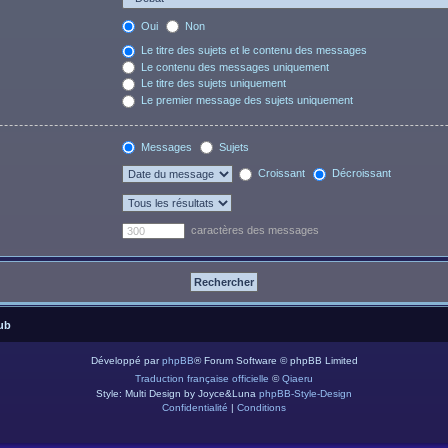
Oui
Non
Le titre des sujets et le contenu des messages
Le contenu des messages uniquement
Le titre des sujets uniquement
Le premier message des sujets uniquement
Messages
Sujets
Croissant
Décroissant
caractères des messages
ub
Développé par
phpBB
® Forum Software © phpBB Limited
Traduction française officielle
©
Qiaeru
Style: Multi Design by Joyce&Luna
phpBB-Style-Design
Confidentialité
|
Conditions