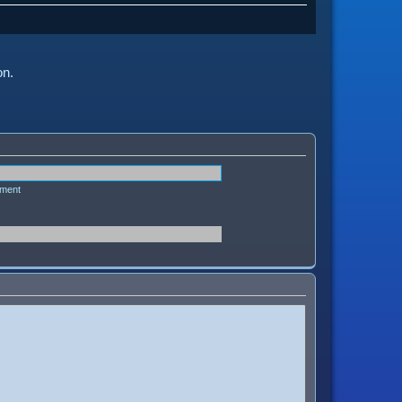
on.
ément