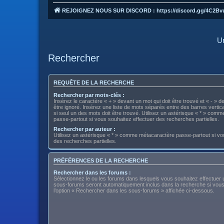
REJOIGNEZ NOUS SUR DISCORD : https://discord.gg/4C2Bv
Un
Rechercher
REQUÊTE DE LA RECHERCHE
Rechercher par mots-clés :
Insérez le caractère « + » devant un mot qui doit être trouvé et « - » d
être ignoré. Insérez une liste de mots séparés entre des barres vertica
si seul un des mots doit être trouvé. Utilisez un astérisque « * » com
passe-partout si vous souhaitez effectuer des recherches partielles.
Rechercher par auteur :
Utilisez un astérisque « * » comme métacaractère passe-partout si vo
des recherches partielles.
PRÉFÉRENCES DE LA RECHERCHE
Rechercher dans les forums :
Sélectionnez le ou les forums dans lesquels vous souhaitez effectuer
sous-forums seront automatiquement inclus dans la recherche si vou
l’option « Rechercher dans les sous-forums » affichée ci-dessous.