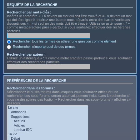
REQUÊTE DE LA RECHERCHE
Rechercher par mots-clés :
Insérez le caractère « + » devant un mot qui doit être trouvé et « - » devant un mot
qui doit être ignoré. Insérez une liste de mots séparés entre des barres verticales
discontinues « | » si seul un des mots doit être trouvé. Utilisez un astérisque « * »
comme métacaractère passe-partout si vous souhaitez effectuer des recherches
partielles.
Rechercher tous les termes ou utiliser une question comme élément
Rechercher n’importe quel de ces termes
Rechercher par auteur :
Utilisez un astérisque « * » comme métacaractère passe-partout si vous souhaitez
effectuer des recherches partielles.
PRÉFÉRENCES DE LA RECHERCHE
Rechercher dans les forums :
Sélectionnez le ou les forums dans lesquels vous souhaitez effectuer une
recherche. Les sous-forums seront automatiquement inclus dans la recherche si
vous ne désactivez pas l’option « Rechercher dans les sous-forums » affichée ci-
dessous.