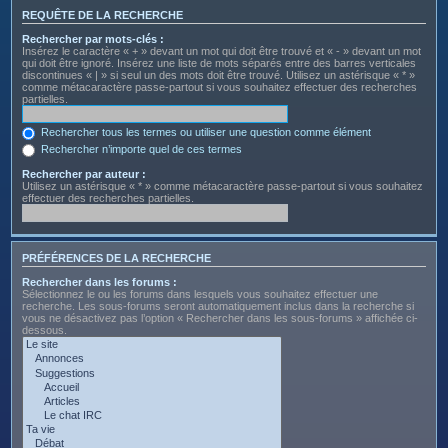
REQUÊTE DE LA RECHERCHE
Rechercher par mots-clés :
Insérez le caractère « + » devant un mot qui doit être trouvé et « - » devant un mot
qui doit être ignoré. Insérez une liste de mots séparés entre des barres verticales
discontinues « | » si seul un des mots doit être trouvé. Utilisez un astérisque « * »
comme métacaractère passe-partout si vous souhaitez effectuer des recherches
partielles.
Rechercher tous les termes ou utiliser une question comme élément
Rechercher n’importe quel de ces termes
Rechercher par auteur :
Utilisez un astérisque « * » comme métacaractère passe-partout si vous souhaitez
effectuer des recherches partielles.
PRÉFÉRENCES DE LA RECHERCHE
Rechercher dans les forums :
Sélectionnez le ou les forums dans lesquels vous souhaitez effectuer une
recherche. Les sous-forums seront automatiquement inclus dans la recherche si
vous ne désactivez pas l’option « Rechercher dans les sous-forums » affichée ci-
dessous.