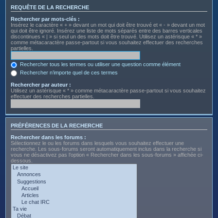
REQUÊTE DE LA RECHERCHE
Rechercher par mots-clés :
Insérez le caractère « + » devant un mot qui doit être trouvé et « - » devant un mot
qui doit être ignoré. Insérez une liste de mots séparés entre des barres verticales
discontinues « | » si seul un des mots doit être trouvé. Utilisez un astérisque « * »
comme métacaractère passe-partout si vous souhaitez effectuer des recherches
partielles.
Rechercher tous les termes ou utiliser une question comme élément
Rechercher n’importe quel de ces termes
Rechercher par auteur :
Utilisez un astérisque « * » comme métacaractère passe-partout si vous souhaitez
effectuer des recherches partielles.
PRÉFÉRENCES DE LA RECHERCHE
Rechercher dans les forums :
Sélectionnez le ou les forums dans lesquels vous souhaitez effectuer une
recherche. Les sous-forums seront automatiquement inclus dans la recherche si
vous ne désactivez pas l’option « Rechercher dans les sous-forums » affichée ci-
dessous.