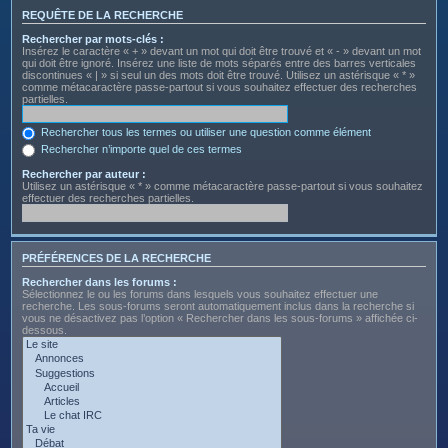
REQUÊTE DE LA RECHERCHE
Rechercher par mots-clés :
Insérez le caractère « + » devant un mot qui doit être trouvé et « - » devant un mot
qui doit être ignoré. Insérez une liste de mots séparés entre des barres verticales
discontinues « | » si seul un des mots doit être trouvé. Utilisez un astérisque « * »
comme métacaractère passe-partout si vous souhaitez effectuer des recherches
partielles.
Rechercher tous les termes ou utiliser une question comme élément
Rechercher n’importe quel de ces termes
Rechercher par auteur :
Utilisez un astérisque « * » comme métacaractère passe-partout si vous souhaitez
effectuer des recherches partielles.
PRÉFÉRENCES DE LA RECHERCHE
Rechercher dans les forums :
Sélectionnez le ou les forums dans lesquels vous souhaitez effectuer une
recherche. Les sous-forums seront automatiquement inclus dans la recherche si
vous ne désactivez pas l’option « Rechercher dans les sous-forums » affichée ci-
dessous.