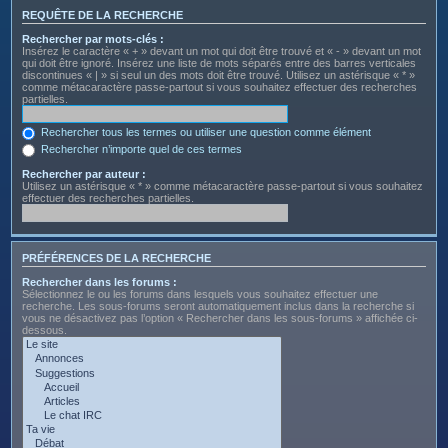
REQUÊTE DE LA RECHERCHE
Rechercher par mots-clés :
Insérez le caractère « + » devant un mot qui doit être trouvé et « - » devant un mot
qui doit être ignoré. Insérez une liste de mots séparés entre des barres verticales
discontinues « | » si seul un des mots doit être trouvé. Utilisez un astérisque « * »
comme métacaractère passe-partout si vous souhaitez effectuer des recherches
partielles.
Rechercher tous les termes ou utiliser une question comme élément
Rechercher n’importe quel de ces termes
Rechercher par auteur :
Utilisez un astérisque « * » comme métacaractère passe-partout si vous souhaitez
effectuer des recherches partielles.
PRÉFÉRENCES DE LA RECHERCHE
Rechercher dans les forums :
Sélectionnez le ou les forums dans lesquels vous souhaitez effectuer une
recherche. Les sous-forums seront automatiquement inclus dans la recherche si
vous ne désactivez pas l’option « Rechercher dans les sous-forums » affichée ci-
dessous.