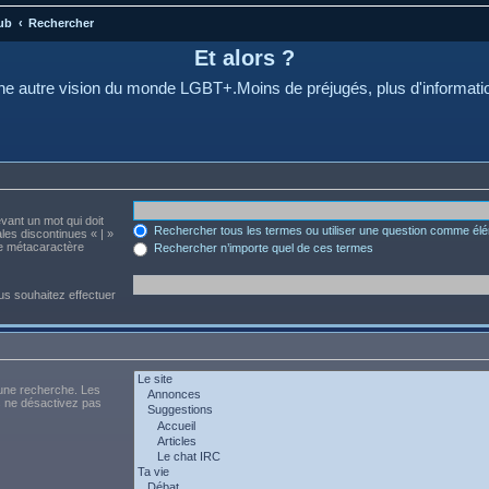
ub
Rechercher
Et alors ?
e autre vision du monde LGBT+.Moins de préjugés, plus d'informati
evant un mot qui doit
Rechercher tous les termes ou utiliser une question comme él
les discontinues « | »
me métacaractère
Rechercher n’importe quel de ces termes
us souhaitez effectuer
 une recherche. Les
s ne désactivez pas