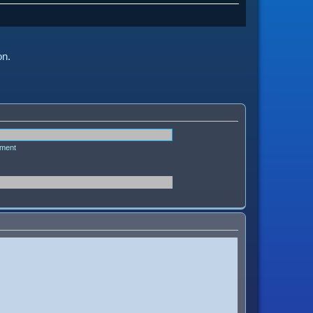
on.
ément