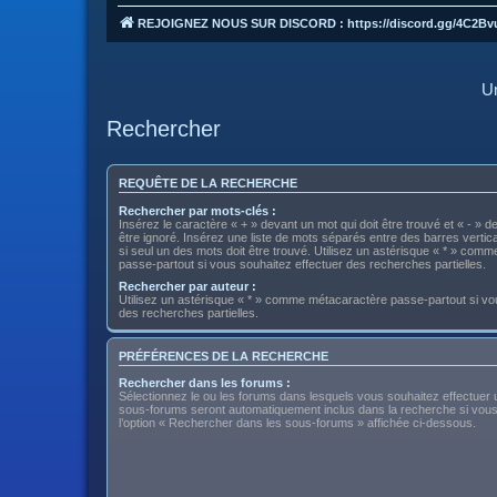
REJOIGNEZ NOUS SUR DISCORD : https://discord.gg/4C2Bv
Un
Rechercher
REQUÊTE DE LA RECHERCHE
Rechercher par mots-clés :
Insérez le caractère « + » devant un mot qui doit être trouvé et « - » d
être ignoré. Insérez une liste de mots séparés entre des barres vertica
si seul un des mots doit être trouvé. Utilisez un astérisque « * » com
passe-partout si vous souhaitez effectuer des recherches partielles.
Rechercher par auteur :
Utilisez un astérisque « * » comme métacaractère passe-partout si vo
des recherches partielles.
PRÉFÉRENCES DE LA RECHERCHE
Rechercher dans les forums :
Sélectionnez le ou les forums dans lesquels vous souhaitez effectuer
sous-forums seront automatiquement inclus dans la recherche si vou
l’option « Rechercher dans les sous-forums » affichée ci-dessous.