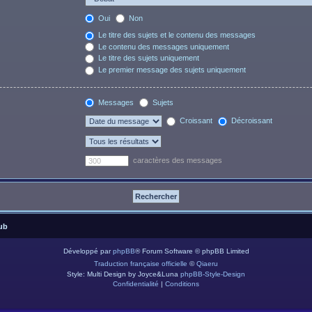
Oui
Non
Le titre des sujets et le contenu des messages
Le contenu des messages uniquement
Le titre des sujets uniquement
Le premier message des sujets uniquement
Messages
Sujets
Croissant
Décroissant
caractères des messages
ub
Développé par
phpBB
® Forum Software © phpBB Limited
Traduction française officielle
©
Qiaeru
Style: Multi Design by Joyce&Luna
phpBB-Style-Design
Confidentialité
|
Conditions