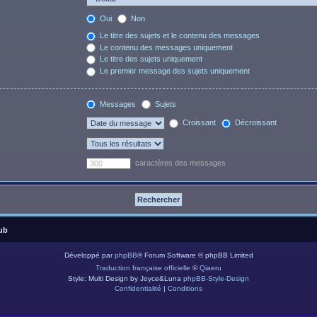
Oui
Non
Le titre des sujets et le contenu des messages
Le contenu des messages uniquement
Le titre des sujets uniquement
Le premier message des sujets uniquement
Messages
Sujets
Croissant
Décroissant
caractères des messages
ub
Développé par
phpBB
® Forum Software © phpBB Limited
Traduction française officielle
©
Qiaeru
Style: Multi Design by Joyce&Luna
phpBB-Style-Design
Confidentialité
|
Conditions