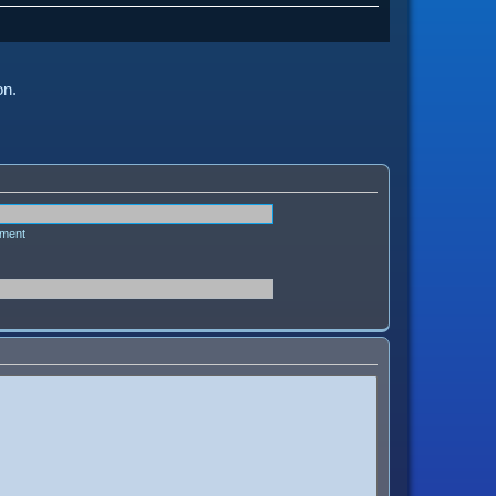
on.
ément