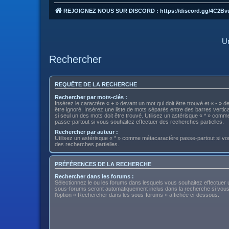
REJOIGNEZ NOUS SUR DISCORD : https://discord.gg/4C2Bv
Un
Rechercher
REQUÊTE DE LA RECHERCHE
Rechercher par mots-clés :
Insérez le caractère « + » devant un mot qui doit être trouvé et « - » d
être ignoré. Insérez une liste de mots séparés entre des barres vertica
si seul un des mots doit être trouvé. Utilisez un astérisque « * » com
passe-partout si vous souhaitez effectuer des recherches partielles.
Rechercher par auteur :
Utilisez un astérisque « * » comme métacaractère passe-partout si vo
des recherches partielles.
PRÉFÉRENCES DE LA RECHERCHE
Rechercher dans les forums :
Sélectionnez le ou les forums dans lesquels vous souhaitez effectuer
sous-forums seront automatiquement inclus dans la recherche si vou
l’option « Rechercher dans les sous-forums » affichée ci-dessous.