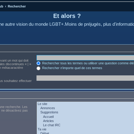
ub
Rechercher
Et alors ?
e autre vision du monde LGBT+.Moins de préjugés, plus d'informati
evant un mot qui doit
Rechercher tous les termes ou utiliser une question comme él
les discontinues « | »
me métacaractère
Rechercher n’importe quel de ces termes
us souhaitez effectuer
 une recherche. Les
s ne désactivez pas