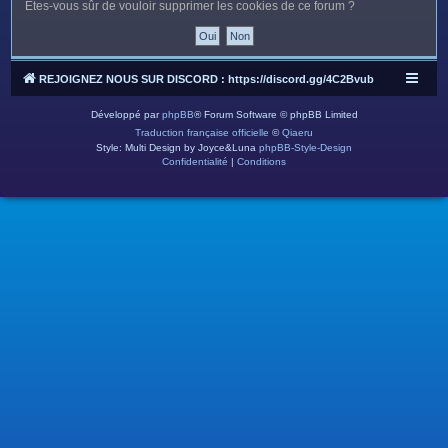
c
Êtes-vous sûr de vouloir supprimer les cookies de ce forum ?
h
e
r
REJOIGNEZ NOUS SUR DISCORD : https://discord.gg/4C2Bvub
Développé par
phpBB
® Forum Software © phpBB Limited
Traduction française officielle
©
Qiaeru
Style: Multi Design by Joyce&Luna
phpBB-Style-Design
Confidentialité
|
Conditions