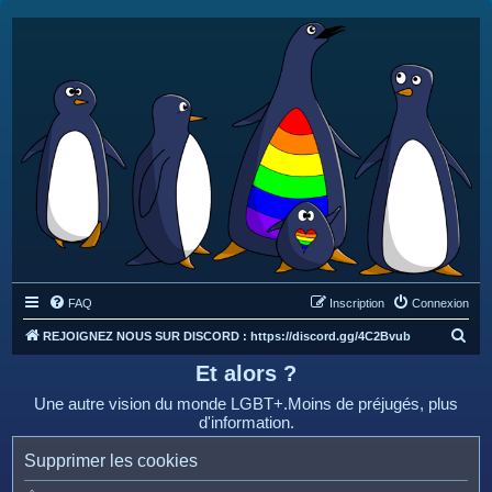
FAQ
Inscription
Connexion
R
REJOIGNEZ NOUS SUR DISCORD : https://discord.gg/4C2Bvub
e
Et alors ?
c
Une autre vision du monde LGBT+.Moins de préjugés, plus
h
d'information.
e
Supprimer les cookies
r