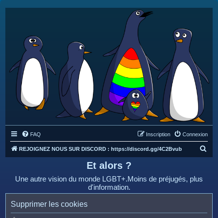
FAQ
Inscription
Connexion
R
REJOIGNEZ NOUS SUR DISCORD : https://discord.gg/4C2Bvub
e
Et alors ?
c
Une autre vision du monde LGBT+.Moins de préjugés, plus
h
d'information.
e
Supprimer les cookies
r