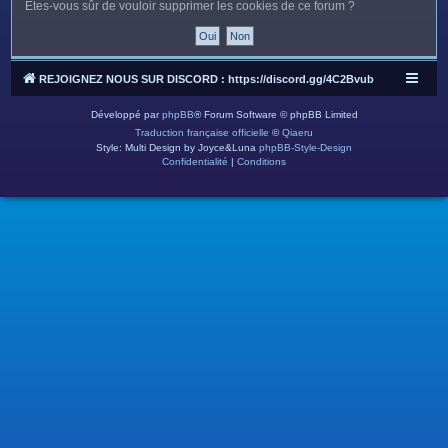
c
Êtes-vous sûr de vouloir supprimer les cookies de ce forum ?
h
e
r
REJOIGNEZ NOUS SUR DISCORD : https://discord.gg/4C2Bvub
Développé par
phpBB
® Forum Software © phpBB Limited
Traduction française officielle
©
Qiaeru
Style: Multi Design by Joyce&Luna
phpBB-Style-Design
Confidentialité
|
Conditions