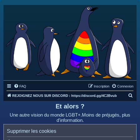
FAQ
Inscription
Connexion
R
REJOIGNEZ NOUS SUR DISCORD : https://discord.gg/4C2Bvub
e
Et alors ?
c
Une autre vision du monde LGBT+.Moins de préjugés, plus
h
d'information.
e
Supprimer les cookies
r