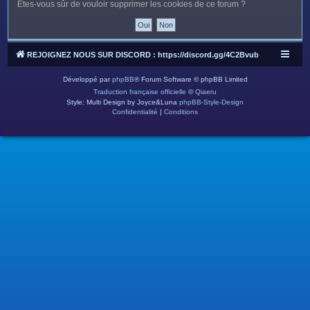
c
Êtes-vous sûr de vouloir supprimer les cookies de ce forum ?
h
e
r
REJOIGNEZ NOUS SUR DISCORD : https://discord.gg/4C2Bvub
Développé par
phpBB
® Forum Software © phpBB Limited
Traduction française officielle
©
Qiaeru
Style: Multi Design by Joyce&Luna
phpBB-Style-Design
Confidentialité
|
Conditions