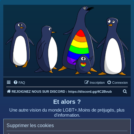
FAQ
Inscription
Connexion
R
REJOIGNEZ NOUS SUR DISCORD : https://discord.gg/4C2Bvub
e
Et alors ?
c
Une autre vision du monde LGBT+.Moins de préjugés, plus
h
d'information.
e
Supprimer les cookies
r