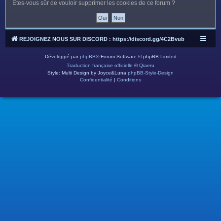
c
Êtes-vous sûr de vouloir supprimer les cookies de ce forum ?
h
e
r
REJOIGNEZ NOUS SUR DISCORD : https://discord.gg/4C2Bvub
Développé par
phpBB
® Forum Software © phpBB Limited
Traduction française officielle
©
Qiaeru
Style: Multi Design by Joyce&Luna
phpBB-Style-Design
Confidentialité
|
Conditions