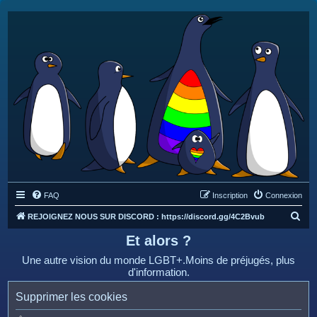
FAQ
Inscription
Connexion
R
REJOIGNEZ NOUS SUR DISCORD : https://discord.gg/4C2Bvub
e
Et alors ?
c
Une autre vision du monde LGBT+.Moins de préjugés, plus
h
d'information.
e
Supprimer les cookies
r