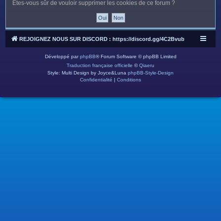
c
Êtes-vous sûr de vouloir supprimer les cookies de ce forum ?
h
e
r
REJOIGNEZ NOUS SUR DISCORD : https://discord.gg/4C2Bvub
Développé par
phpBB
® Forum Software © phpBB Limited
Traduction française officielle
©
Qiaeru
Style: Multi Design by Joyce&Luna
phpBB-Style-Design
Confidentialité
|
Conditions