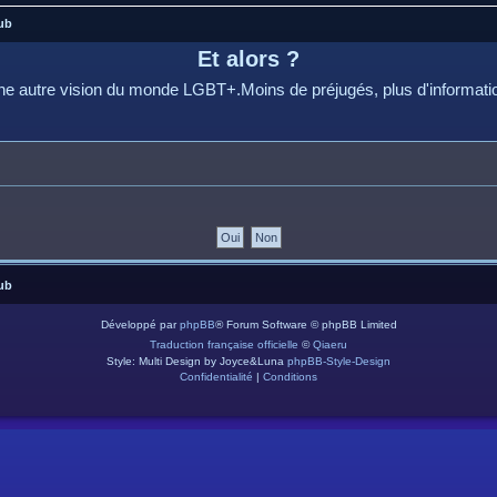
ub
Et alors ?
e autre vision du monde LGBT+.Moins de préjugés, plus d'informati
ub
Développé par
phpBB
® Forum Software © phpBB Limited
Traduction française officielle
©
Qiaeru
Style: Multi Design by Joyce&Luna
phpBB-Style-Design
Confidentialité
|
Conditions