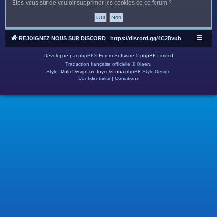
c
Êtes-vous sûr de vouloir supprimer les cookies de ce forum ?
h
e
r
REJOIGNEZ NOUS SUR DISCORD : https://discord.gg/4C2Bvub
Développé par
phpBB
® Forum Software © phpBB Limited
Traduction française officielle
©
Qiaeru
Style: Multi Design by Joyce&Luna
phpBB-Style-Design
Confidentialité
|
Conditions