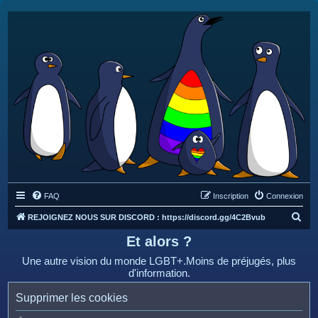
FAQ
Inscription
Connexion
R
REJOIGNEZ NOUS SUR DISCORD : https://discord.gg/4C2Bvub
e
Et alors ?
c
Une autre vision du monde LGBT+.Moins de préjugés, plus
h
d'information.
e
Supprimer les cookies
r