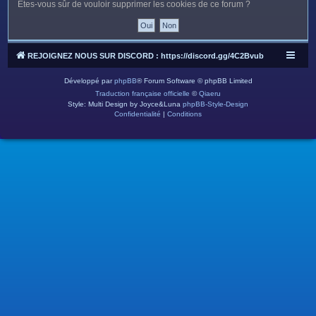
c
Êtes-vous sûr de vouloir supprimer les cookies de ce forum ?
h
e
r
REJOIGNEZ NOUS SUR DISCORD : https://discord.gg/4C2Bvub
Développé par
phpBB
® Forum Software © phpBB Limited
Traduction française officielle
©
Qiaeru
Style: Multi Design by Joyce&Luna
phpBB-Style-Design
Confidentialité
|
Conditions