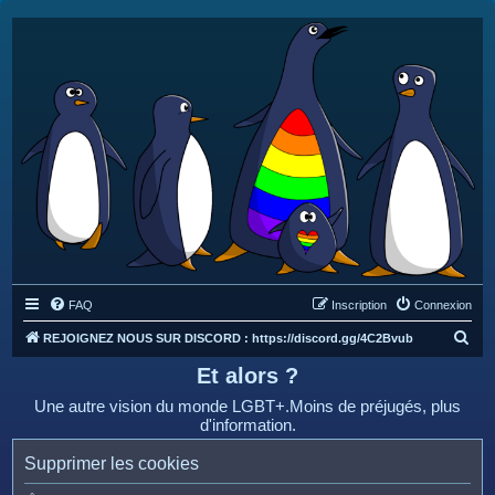
FAQ
Inscription
Connexion
R
REJOIGNEZ NOUS SUR DISCORD : https://discord.gg/4C2Bvub
e
Et alors ?
c
Une autre vision du monde LGBT+.Moins de préjugés, plus
h
d'information.
e
Supprimer les cookies
r