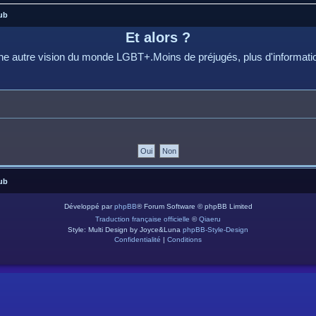
ub
Et alors ?
e autre vision du monde LGBT+.Moins de préjugés, plus d'informati
ub
Développé par
phpBB
® Forum Software © phpBB Limited
Traduction française officielle
©
Qiaeru
Style: Multi Design by Joyce&Luna
phpBB-Style-Design
Confidentialité
|
Conditions