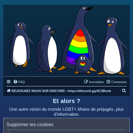
FAQ
Inscription
Connexion
R
REJOIGNEZ NOUS SUR DISCORD : https://discord.gg/4C2Bvub
e
Et alors ?
c
Une autre vision du monde LGBT+.Moins de préjugés, plus
h
d'information.
e
Supprimer les cookies
r