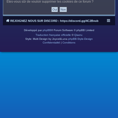
c
Êtes-vous sûr de vouloir supprimer les cookies de ce forum ?
h
e
r
REJOIGNEZ NOUS SUR DISCORD : https://discord.gg/4C2Bvub
Développé par
phpBB
® Forum Software © phpBB Limited
Traduction française officielle
©
Qiaeru
Style: Multi Design by Joyce&Luna
phpBB-Style-Design
Confidentialité
|
Conditions