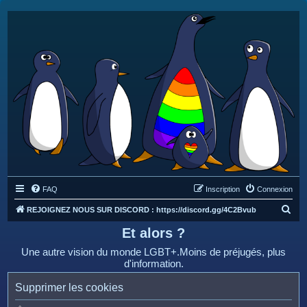
FAQ
Inscription
Connexion
R
REJOIGNEZ NOUS SUR DISCORD : https://discord.gg/4C2Bvub
e
Et alors ?
c
Une autre vision du monde LGBT+.Moins de préjugés, plus
h
d'information.
e
Supprimer les cookies
r