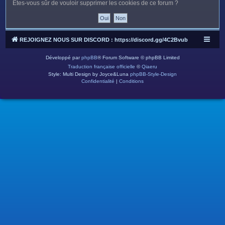
c
Êtes-vous sûr de vouloir supprimer les cookies de ce forum ?
h
e
r
REJOIGNEZ NOUS SUR DISCORD : https://discord.gg/4C2Bvub
Développé par
phpBB
® Forum Software © phpBB Limited
Traduction française officielle
©
Qiaeru
Style: Multi Design by Joyce&Luna
phpBB-Style-Design
Confidentialité
|
Conditions