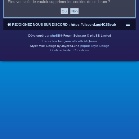
c
Êtes-vous sûr de vouloir supprimer les cookies de ce forum ?
h
e
r
REJOIGNEZ NOUS SUR DISCORD : https://discord.gg/4C2Bvub
Développé par
phpBB
® Forum Software © phpBB Limited
Traduction française officielle
©
Qiaeru
Style: Multi Design by Joyce&Luna
phpBB-Style-Design
Confidentialité
|
Conditions