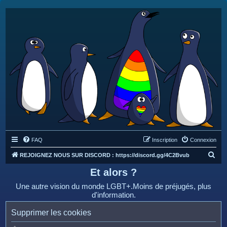
FAQ
Inscription
Connexion
R
REJOIGNEZ NOUS SUR DISCORD : https://discord.gg/4C2Bvub
e
Et alors ?
c
Une autre vision du monde LGBT+.Moins de préjugés, plus
h
d'information.
e
Supprimer les cookies
r