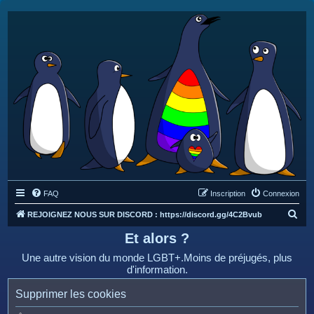
FAQ
Inscription
Connexion
R
REJOIGNEZ NOUS SUR DISCORD : https://discord.gg/4C2Bvub
e
Et alors ?
c
Une autre vision du monde LGBT+.Moins de préjugés, plus
h
d'information.
e
Supprimer les cookies
r