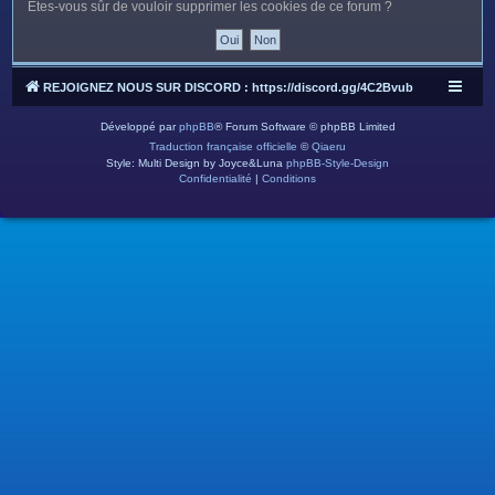
c
Êtes-vous sûr de vouloir supprimer les cookies de ce forum ?
h
e
r
REJOIGNEZ NOUS SUR DISCORD : https://discord.gg/4C2Bvub
Développé par
phpBB
® Forum Software © phpBB Limited
Traduction française officielle
©
Qiaeru
Style: Multi Design by Joyce&Luna
phpBB-Style-Design
Confidentialité
|
Conditions