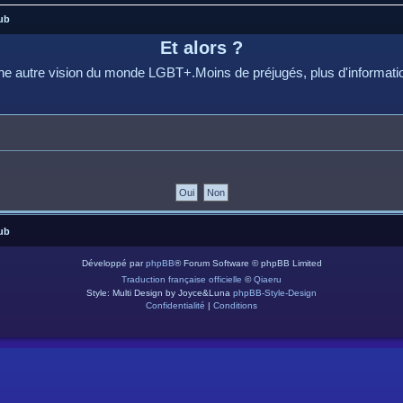
ub
Et alors ?
e autre vision du monde LGBT+.Moins de préjugés, plus d'informati
ub
Développé par
phpBB
® Forum Software © phpBB Limited
Traduction française officielle
©
Qiaeru
Style: Multi Design by Joyce&Luna
phpBB-Style-Design
Confidentialité
|
Conditions