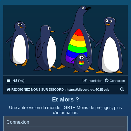
FAQ
Inscription
Connexion
R
REJOIGNEZ NOUS SUR DISCORD : https://discord.gg/4C2Bvub
e
Et alors ?
c
Une autre vision du monde LGBT+.Moins de préjugés, plus
h
d'information.
e
Connexion
r