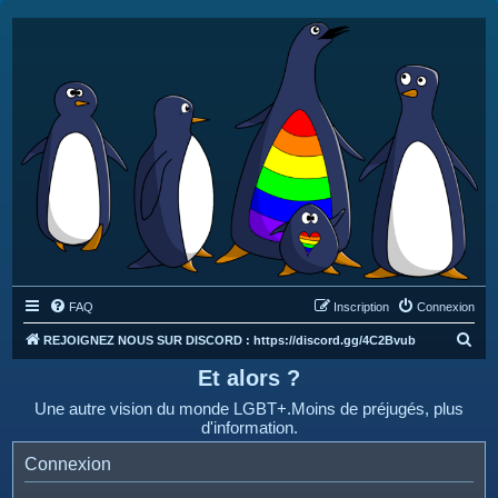
FAQ
Inscription
Connexion
R
REJOIGNEZ NOUS SUR DISCORD : https://discord.gg/4C2Bvub
e
Et alors ?
c
Une autre vision du monde LGBT+.Moins de préjugés, plus
h
d'information.
e
Connexion
r