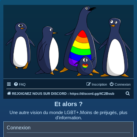
FAQ
Inscription
Connexion
R
REJOIGNEZ NOUS SUR DISCORD : https://discord.gg/4C2Bvub
e
Et alors ?
c
Une autre vision du monde LGBT+.Moins de préjugés, plus
h
d'information.
e
Connexion
r