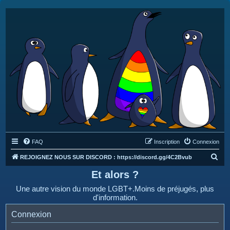
FAQ
Inscription
Connexion
R
REJOIGNEZ NOUS SUR DISCORD : https://discord.gg/4C2Bvub
e
Et alors ?
c
Une autre vision du monde LGBT+.Moins de préjugés, plus
h
d'information.
e
Connexion
r