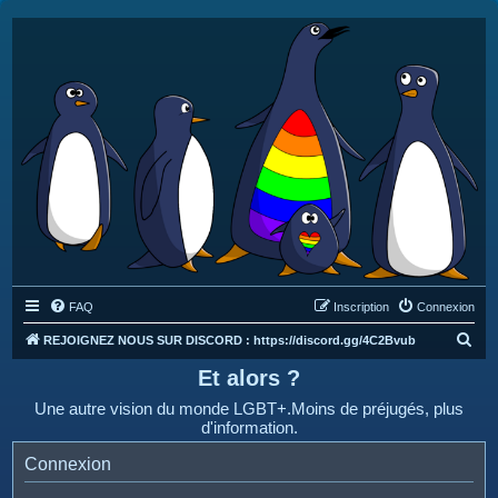
FAQ
Inscription
Connexion
R
REJOIGNEZ NOUS SUR DISCORD : https://discord.gg/4C2Bvub
e
Et alors ?
c
Une autre vision du monde LGBT+.Moins de préjugés, plus
h
d'information.
e
Connexion
r