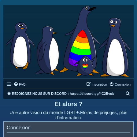
FAQ
Inscription
Connexion
R
REJOIGNEZ NOUS SUR DISCORD : https://discord.gg/4C2Bvub
e
Et alors ?
c
Une autre vision du monde LGBT+.Moins de préjugés, plus
h
d'information.
e
Connexion
r