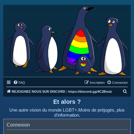
FAQ
Inscription
Connexion
R
REJOIGNEZ NOUS SUR DISCORD : https://discord.gg/4C2Bvub
e
Et alors ?
c
Une autre vision du monde LGBT+.Moins de préjugés, plus
h
d'information.
e
Connexion
r