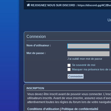
REJOIGNEZ NOUS SUR DISCORD : https://discord.gg/4C2Bv
Un
Connexion
Nom d’utilisateur :
Mot de passe :
J’ai oublié mon mot de passe
Se souvenir de moi
Masquer ma présence lors de ce
INSCRIPTION
Vous devez être inscrit avant de pouvoir vous connecter. L’in
utilisateurs inscrits. Avant de vous inscrire, assurez-vous d’av
attentivement toutes les règles du forum lors de votre navigati
Conditions d’utilisation
|
Politique de confidentialité