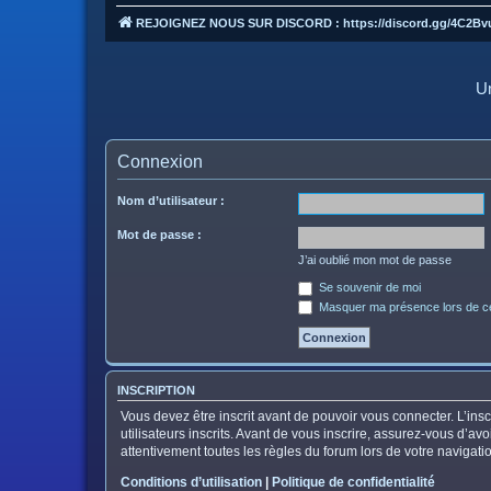
REJOIGNEZ NOUS SUR DISCORD : https://discord.gg/4C2Bv
Un
Connexion
Nom d’utilisateur :
Mot de passe :
J’ai oublié mon mot de passe
Se souvenir de moi
Masquer ma présence lors de ce
INSCRIPTION
Vous devez être inscrit avant de pouvoir vous connecter. L’in
utilisateurs inscrits. Avant de vous inscrire, assurez-vous d’av
attentivement toutes les règles du forum lors de votre navigati
Conditions d’utilisation
|
Politique de confidentialité