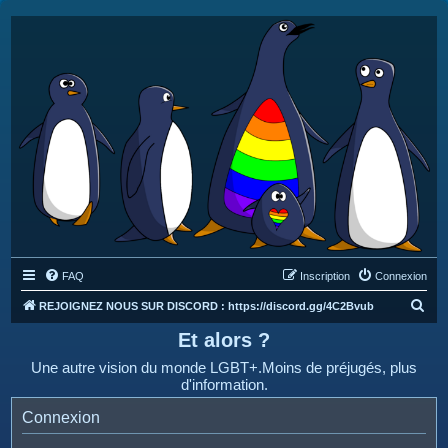
FAQ
Inscription
Connexion
R
REJOIGNEZ NOUS SUR DISCORD : https://discord.gg/4C2Bvub
e
Et alors ?
c
Une autre vision du monde LGBT+.Moins de préjugés, plus
h
d'information.
e
Connexion
r