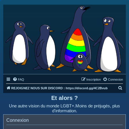
FAQ
Inscription
Connexion
R
REJOIGNEZ NOUS SUR DISCORD : https://discord.gg/4C2Bvub
e
Et alors ?
c
Une autre vision du monde LGBT+.Moins de préjugés, plus
h
d'information.
e
Connexion
r