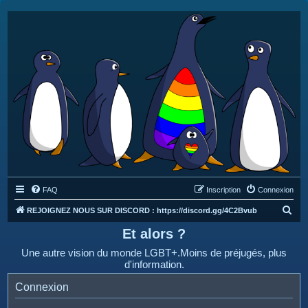
FAQ
Inscription
Connexion
R
REJOIGNEZ NOUS SUR DISCORD : https://discord.gg/4C2Bvub
e
Et alors ?
c
Une autre vision du monde LGBT+.Moins de préjugés, plus
h
d'information.
e
Connexion
r