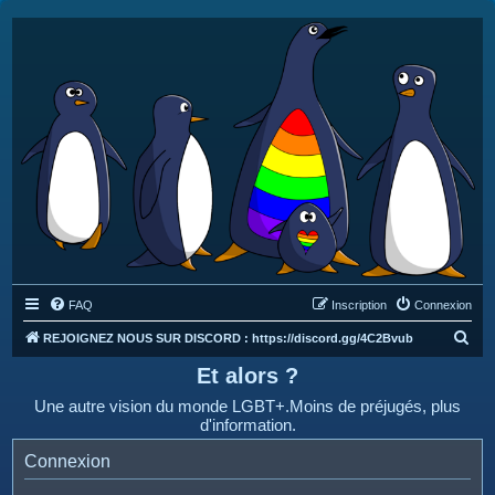
FAQ
Inscription
Connexion
R
REJOIGNEZ NOUS SUR DISCORD : https://discord.gg/4C2Bvub
e
Et alors ?
c
Une autre vision du monde LGBT+.Moins de préjugés, plus
h
d'information.
e
Connexion
r