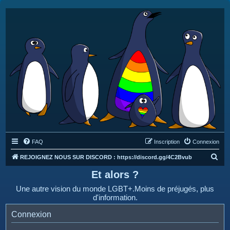
FAQ
Inscription
Connexion
R
REJOIGNEZ NOUS SUR DISCORD : https://discord.gg/4C2Bvub
e
Et alors ?
c
Une autre vision du monde LGBT+.Moins de préjugés, plus
h
d'information.
e
Connexion
r