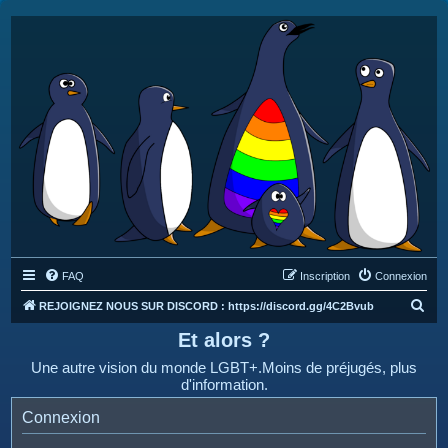
FAQ
Inscription
Connexion
R
REJOIGNEZ NOUS SUR DISCORD : https://discord.gg/4C2Bvub
e
Et alors ?
c
Une autre vision du monde LGBT+.Moins de préjugés, plus
h
d'information.
e
Connexion
r