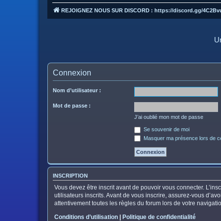
REJOIGNEZ NOUS SUR DISCORD : https://discord.gg/4C2Bv
Un
Connexion
Nom d’utilisateur :
Mot de passe :
J’ai oublié mon mot de passe
Se souvenir de moi
Masquer ma présence lors de ce
INSCRIPTION
Vous devez être inscrit avant de pouvoir vous connecter. L’in
utilisateurs inscrits. Avant de vous inscrire, assurez-vous d’av
attentivement toutes les règles du forum lors de votre navigati
Conditions d’utilisation
|
Politique de confidentialité