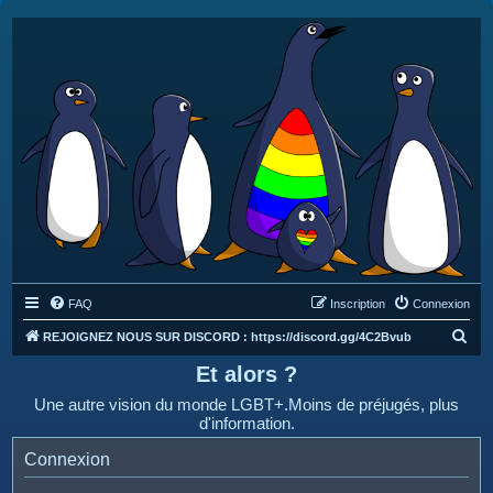
FAQ
Inscription
Connexion
R
REJOIGNEZ NOUS SUR DISCORD : https://discord.gg/4C2Bvub
e
Et alors ?
c
Une autre vision du monde LGBT+.Moins de préjugés, plus
h
d'information.
e
Connexion
r