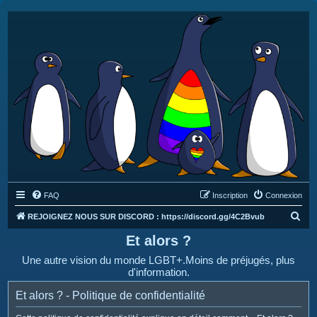
FAQ
Inscription
Connexion
R
REJOIGNEZ NOUS SUR DISCORD : https://discord.gg/4C2Bvub
e
Et alors ?
c
Une autre vision du monde LGBT+.Moins de préjugés, plus
h
d'information.
e
Et alors ? - Politique de confidentialité
r