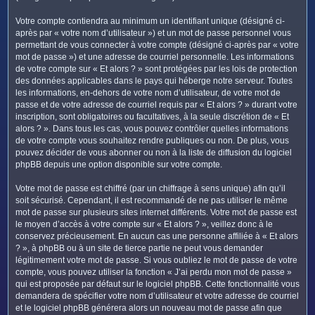
Votre compte contiendra au minimum un identifiant unique (désigné ci-
après par « votre nom d’utilisateur ») et un mot de passe personnel vous
permettant de vous connecter à votre compte (désigné ci-après par « votre
mot de passe ») et une adresse de courriel personnelle. Les informations
de votre compte sur « Et alors ? » sont protégées par les lois de protection
des données applicables dans le pays qui héberge notre serveur. Toutes
les informations, en-dehors de votre nom d’utilisateur, de votre mot de
passe et de votre adresse de courriel requis par « Et alors ? » durant votre
inscription, sont obligatoires ou facultatives, à la seule discrétion de « Et
alors ? ». Dans tous les cas, vous pouvez contrôler quelles informations
de votre compte vous souhaitez rendre publiques ou non. De plus, vous
pouvez décider de vous abonner ou non à la liste de diffusion du logiciel
phpBB depuis une option disponible sur votre compte.
Votre mot de passe est chiffré (par un chiffrage à sens unique) afin qu’il
soit sécurisé. Cependant, il est recommandé de ne pas utiliser le même
mot de passe sur plusieurs sites internet différents. Votre mot de passe est
le moyen d’accès à votre compte sur « Et alors ? », veillez donc à le
conservez précieusement. En aucun cas une personne affiliée à « Et alors
? », à phpBB ou à un site de tierce partie ne peut vous demander
légitimement votre mot de passe. Si vous oubliez le mot de passe de votre
compte, vous pouvez utiliser la fonction « J’ai perdu mon mot de passe »
qui est proposée par défaut sur le logiciel phpBB. Cette fonctionnalité vous
demandera de spécifier votre nom d’utilisateur et votre adresse de courriel
et le logiciel phpBB générera alors un nouveau mot de passe afin que