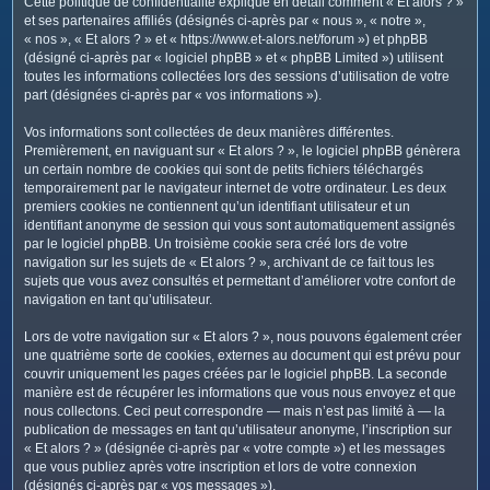
Cette politique de confidentialité explique en détail comment « Et alors ? »
c
et ses partenaires affiliés (désignés ci-après par « nous », « notre »,
h
« nos », « Et alors ? » et « https://www.et-alors.net/forum ») et phpBB
e
(désigné ci-après par « logiciel phpBB » et « phpBB Limited ») utilisent
toutes les informations collectées lors des sessions d’utilisation de votre
r
part (désignées ci-après par « vos informations »).
Vos informations sont collectées de deux manières différentes.
Premièrement, en naviguant sur « Et alors ? », le logiciel phpBB génèrera
un certain nombre de cookies qui sont de petits fichiers téléchargés
temporairement par le navigateur internet de votre ordinateur. Les deux
premiers cookies ne contiennent qu’un identifiant utilisateur et un
identifiant anonyme de session qui vous sont automatiquement assignés
par le logiciel phpBB. Un troisième cookie sera créé lors de votre
navigation sur les sujets de « Et alors ? », archivant de ce fait tous les
sujets que vous avez consultés et permettant d’améliorer votre confort de
navigation en tant qu’utilisateur.
Lors de votre navigation sur « Et alors ? », nous pouvons également créer
une quatrième sorte de cookies, externes au document qui est prévu pour
couvrir uniquement les pages créées par le logiciel phpBB. La seconde
manière est de récupérer les informations que vous nous envoyez et que
nous collectons. Ceci peut correspondre — mais n’est pas limité à — la
publication de messages en tant qu’utilisateur anonyme, l’inscription sur
« Et alors ? » (désignée ci-après par « votre compte ») et les messages
que vous publiez après votre inscription et lors de votre connexion
(désignés ci-après par « vos messages »).