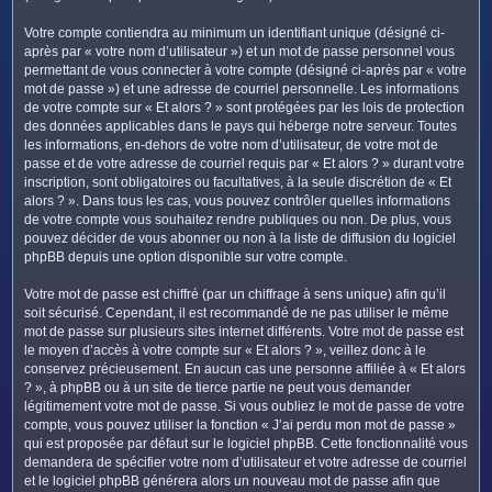
Votre compte contiendra au minimum un identifiant unique (désigné ci-
après par « votre nom d’utilisateur ») et un mot de passe personnel vous
permettant de vous connecter à votre compte (désigné ci-après par « votre
mot de passe ») et une adresse de courriel personnelle. Les informations
de votre compte sur « Et alors ? » sont protégées par les lois de protection
des données applicables dans le pays qui héberge notre serveur. Toutes
les informations, en-dehors de votre nom d’utilisateur, de votre mot de
passe et de votre adresse de courriel requis par « Et alors ? » durant votre
inscription, sont obligatoires ou facultatives, à la seule discrétion de « Et
alors ? ». Dans tous les cas, vous pouvez contrôler quelles informations
de votre compte vous souhaitez rendre publiques ou non. De plus, vous
pouvez décider de vous abonner ou non à la liste de diffusion du logiciel
phpBB depuis une option disponible sur votre compte.
Votre mot de passe est chiffré (par un chiffrage à sens unique) afin qu’il
soit sécurisé. Cependant, il est recommandé de ne pas utiliser le même
mot de passe sur plusieurs sites internet différents. Votre mot de passe est
le moyen d’accès à votre compte sur « Et alors ? », veillez donc à le
conservez précieusement. En aucun cas une personne affiliée à « Et alors
? », à phpBB ou à un site de tierce partie ne peut vous demander
légitimement votre mot de passe. Si vous oubliez le mot de passe de votre
compte, vous pouvez utiliser la fonction « J’ai perdu mon mot de passe »
qui est proposée par défaut sur le logiciel phpBB. Cette fonctionnalité vous
demandera de spécifier votre nom d’utilisateur et votre adresse de courriel
et le logiciel phpBB générera alors un nouveau mot de passe afin que