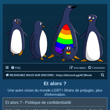
FAQ
Inscription
Connexion
R
REJOIGNEZ NOUS SUR DISCORD : https://discord.gg/4C2Bvub
e
Et alors ?
c
Une autre vision du monde LGBT+.Moins de préjugés, plus
h
d'information.
e
Et alors ? - Politique de confidentialité
r