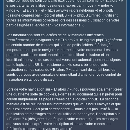
Cette politique de confidentialité explique en détail comment « Et alors ? »
c
et ses partenaires affiliés (désignés ci-après par « nous », « notre »,
h
« nos », « Et alors ? » et « https://www.et-alors.net/forum ») et phpBB
e
(désigné ci-après par « logiciel phpBB » et « phpBB Limited ») utilisent
toutes les informations collectées lors des sessions d’utilisation de votre
r
part (désignées ci-après par « vos informations »).
Vos informations sont collectées de deux manières différentes.
Premièrement, en naviguant sur « Et alors ? », le logiciel phpBB génèrera
un certain nombre de cookies qui sont de petits fichiers téléchargés
temporairement par le navigateur internet de votre ordinateur. Les deux
premiers cookies ne contiennent qu’un identifiant utilisateur et un
identifiant anonyme de session qui vous sont automatiquement assignés
par le logiciel phpBB. Un troisième cookie sera créé lors de votre
navigation sur les sujets de « Et alors ? », archivant de ce fait tous les
sujets que vous avez consultés et permettant d’améliorer votre confort de
navigation en tant qu’utilisateur.
Lors de votre navigation sur « Et alors ? », nous pouvons également créer
une quatrième sorte de cookies, externes au document qui est prévu pour
couvrir uniquement les pages créées par le logiciel phpBB. La seconde
manière est de récupérer les informations que vous nous envoyez et que
nous collectons. Ceci peut correspondre — mais n’est pas limité à — la
publication de messages en tant qu’utilisateur anonyme, l’inscription sur
« Et alors ? » (désignée ci-après par « votre compte ») et les messages
que vous publiez après votre inscription et lors de votre connexion
(désignés ci-après par « vos messages »).