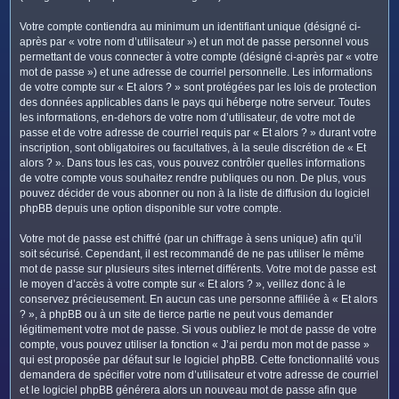
Votre compte contiendra au minimum un identifiant unique (désigné ci-
après par « votre nom d’utilisateur ») et un mot de passe personnel vous
permettant de vous connecter à votre compte (désigné ci-après par « votre
mot de passe ») et une adresse de courriel personnelle. Les informations
de votre compte sur « Et alors ? » sont protégées par les lois de protection
des données applicables dans le pays qui héberge notre serveur. Toutes
les informations, en-dehors de votre nom d’utilisateur, de votre mot de
passe et de votre adresse de courriel requis par « Et alors ? » durant votre
inscription, sont obligatoires ou facultatives, à la seule discrétion de « Et
alors ? ». Dans tous les cas, vous pouvez contrôler quelles informations
de votre compte vous souhaitez rendre publiques ou non. De plus, vous
pouvez décider de vous abonner ou non à la liste de diffusion du logiciel
phpBB depuis une option disponible sur votre compte.
Votre mot de passe est chiffré (par un chiffrage à sens unique) afin qu’il
soit sécurisé. Cependant, il est recommandé de ne pas utiliser le même
mot de passe sur plusieurs sites internet différents. Votre mot de passe est
le moyen d’accès à votre compte sur « Et alors ? », veillez donc à le
conservez précieusement. En aucun cas une personne affiliée à « Et alors
? », à phpBB ou à un site de tierce partie ne peut vous demander
légitimement votre mot de passe. Si vous oubliez le mot de passe de votre
compte, vous pouvez utiliser la fonction « J’ai perdu mon mot de passe »
qui est proposée par défaut sur le logiciel phpBB. Cette fonctionnalité vous
demandera de spécifier votre nom d’utilisateur et votre adresse de courriel
et le logiciel phpBB générera alors un nouveau mot de passe afin que