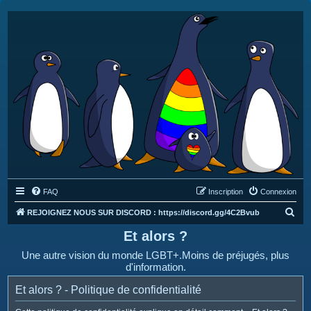
FAQ
Inscription
Connexion
R
REJOIGNEZ NOUS SUR DISCORD : https://discord.gg/4C2Bvub
e
Et alors ?
c
Une autre vision du monde LGBT+.Moins de préjugés, plus
h
d'information.
e
Et alors ? - Politique de confidentialité
r