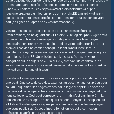
Cette politique de confidentialité explique en détail comment « Et alors ? »
c
et ses partenaires affiliés (désignés ci-après par « nous », « notre »,
h
« nos », « Et alors ? » et « https://www.et-alors.net/forum ») et phpBB
e
(désigné ci-après par « logiciel phpBB » et « phpBB Limited ») utilisent
toutes les informations collectées lors des sessions d’utilisation de votre
r
part (désignées ci-après par « vos informations »).
Vos informations sont collectées de deux manières différentes.
Premièrement, en naviguant sur « Et alors ? », le logiciel phpBB génèrera
un certain nombre de cookies qui sont de petits fichiers téléchargés
temporairement par le navigateur internet de votre ordinateur. Les deux
premiers cookies ne contiennent qu’un identifiant utilisateur et un
identifiant anonyme de session qui vous sont automatiquement assignés
par le logiciel phpBB. Un troisième cookie sera créé lors de votre
navigation sur les sujets de « Et alors ? », archivant de ce fait tous les
sujets que vous avez consultés et permettant d’améliorer votre confort de
navigation en tant qu’utilisateur.
Lors de votre navigation sur « Et alors ? », nous pouvons également créer
une quatrième sorte de cookies, externes au document qui est prévu pour
couvrir uniquement les pages créées par le logiciel phpBB. La seconde
manière est de récupérer les informations que vous nous envoyez et que
nous collectons. Ceci peut correspondre — mais n’est pas limité à — la
publication de messages en tant qu’utilisateur anonyme, l’inscription sur
« Et alors ? » (désignée ci-après par « votre compte ») et les messages
que vous publiez après votre inscription et lors de votre connexion
(désignés ci-après par « vos messages »).